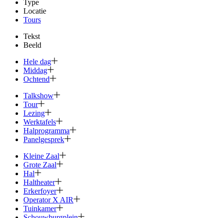
Type
Locatie
Tours
Tekst
Beeld
Hele dag
Middag
Ochtend
Talkshow
Tour
Lezing
Werktafels
Halprogramma
Panelgesprek
Kleine Zaal
Grote Zaal
Hal
Haltheater
Erkerfoyer
Operator X AIR
Tuinkamer
Schouwburg­plein