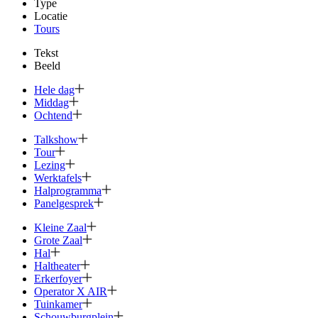
Type
Locatie
Tours
Tekst
Beeld
Hele dag
Middag
Ochtend
Talkshow
Tour
Lezing
Werktafels
Halprogramma
Panelgesprek
Kleine Zaal
Grote Zaal
Hal
Haltheater
Erkerfoyer
Operator X AIR
Tuinkamer
Schouwburg­plein