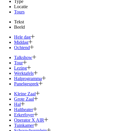
Type
Locatie
Tours
Tekst
Beeld
Hele dag
Middag
Ochtend
Talkshow
Tour
Lezing
Werktafels
Halprogramma
Panelgesprek
Kleine Zaal
Grote Zaal
Hal
Haltheater
Erkerfoyer
Operator X AIR
Tuinkamer
Schouwburg­plein