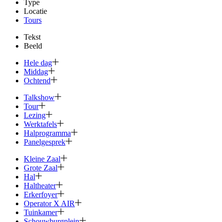
Type
Locatie
Tours
Tekst
Beeld
Hele dag
Middag
Ochtend
Talkshow
Tour
Lezing
Werktafels
Halprogramma
Panelgesprek
Kleine Zaal
Grote Zaal
Hal
Haltheater
Erkerfoyer
Operator X AIR
Tuinkamer
Schouwburg­plein