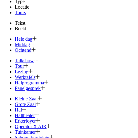
Type
Locatie
Tours
Tekst
Beeld
Hele dag
Middag
Ochtend
Talkshow
Tour
Lezing
Werktafels
Halprogramma
Panelgesprek
Kleine Zaal
Grote Zaal
Hal
Haltheater
Erkerfoyer
Operator X AIR
Tuinkamer
Schouwburg­plein