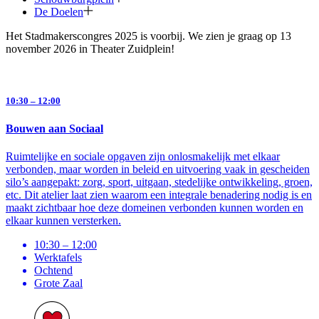
De Doelen
Het Stadmakerscongres 2025 is voorbij. We zien je graag op 13
november 2026 in Theater Zuidplein!
10:30 – 12:00
Bouwen aan Sociaal
Ruimtelijke en sociale opgaven zijn onlosmakelijk met elkaar
verbonden, maar worden in beleid en uitvoering vaak in gescheiden
silo’s aangepakt: zorg, sport, uitgaan, stedelijke ontwikkeling, groen,
etc. Dit atelier laat zien waarom een integrale benadering nodig is en
maakt zichtbaar hoe deze domeinen verbonden kunnen worden en
elkaar kunnen versterken.
10:30 – 12:00
Werktafels
Ochtend
Grote Zaal