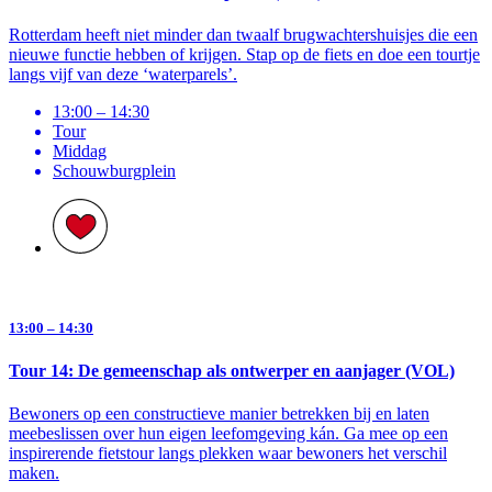
Rotterdam heeft niet minder dan twaalf brugwachtershuisjes die een
nieuwe functie hebben of krijgen. Stap op de fiets en doe een tourtje
langs vijf van deze ‘waterparels’.
13:00 – 14:30
Tour
Middag
Schouwburg­plein
13:00 – 14:30
Tour 14: De gemeenschap als ontwerper en aanjager (VOL)
Bewoners op een constructieve manier betrekken bij en laten
meebeslissen over hun eigen leefomgeving kán. Ga mee op een
inspirerende fietstour langs plekken waar bewoners het verschil
maken.