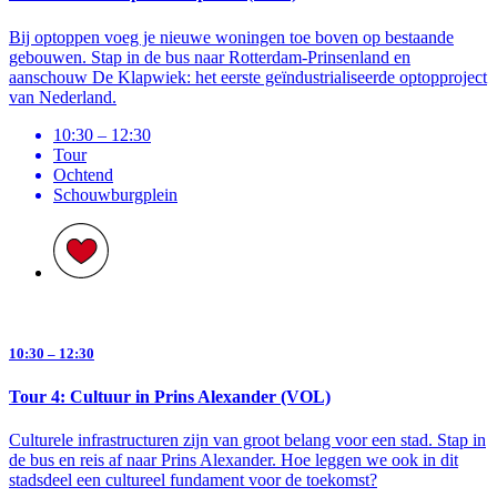
Bij optoppen voeg je nieuwe woningen toe boven op bestaande
gebouwen. Stap in de bus naar Rotterdam-Prinsenland en
aanschouw De Klapwiek: het eerste geïndustrialiseerde optopproject
van Nederland.
10:30 – 12:30
Tour
Ochtend
Schouwburg­plein
10:30 – 12:30
Tour 4: Cultuur in Prins Alexander (VOL)
Culturele infrastructuren zijn van groot belang voor een stad. Stap in
de bus en reis af naar Prins Alexander. Hoe leggen we ook in dit
stadsdeel een cultureel fundament voor de toekomst?