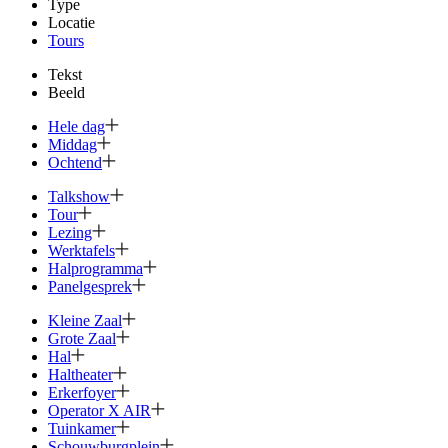
Type
Locatie
Tours
Tekst
Beeld
Hele dag
Middag
Ochtend
Talkshow
Tour
Lezing
Werktafels
Halprogramma
Panelgesprek
Kleine Zaal
Grote Zaal
Hal
Haltheater
Erkerfoyer
Operator X AIR
Tuinkamer
Schouwburg­plein