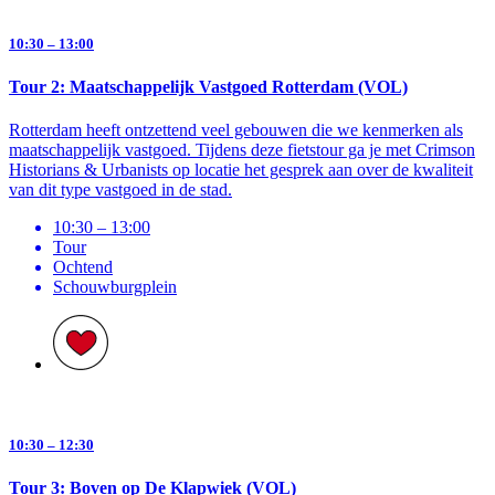
10:30 – 13:00
Tour 2: Maatschappelijk Vastgoed Rotterdam (VOL)
Rotterdam heeft ontzettend veel gebouwen die we kenmerken als
maatschappelijk vastgoed. Tijdens deze fietstour ga je met Crimson
Historians & Urbanists op locatie het gesprek aan over de kwaliteit
van dit type vastgoed in de stad.
10:30 – 13:00
Tour
Ochtend
Schouwburg­plein
10:30 – 12:30
Tour 3: Boven op De Klapwiek (VOL)