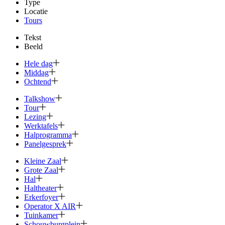
Type
Locatie
Tours
Tekst
Beeld
Hele dag
Middag
Ochtend
Talkshow
Tour
Lezing
Werktafels
Halprogramma
Panelgesprek
Kleine Zaal
Grote Zaal
Hal
Haltheater
Erkerfoyer
Operator X AIR
Tuinkamer
Schouwburg­plein