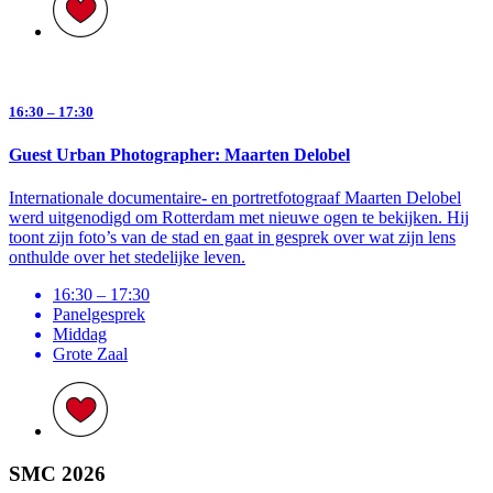
16:30 – 17:30
Guest Urban Photographer: Maarten Delobel
Internationale documentaire- en portretfotograaf Maarten Delobel
werd uitgenodigd om Rotterdam met nieuwe ogen te bekijken. Hij
toont zijn foto’s van de stad en gaat in gesprek over wat zijn lens
onthulde over het stedelijke leven.
16:30 – 17:30
Panelgesprek
Middag
Grote Zaal
SMC 2026