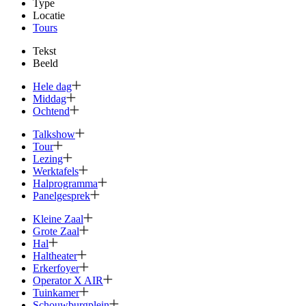
Type
Locatie
Tours
Tekst
Beeld
Hele dag
Middag
Ochtend
Talkshow
Tour
Lezing
Werktafels
Halprogramma
Panelgesprek
Kleine Zaal
Grote Zaal
Hal
Haltheater
Erkerfoyer
Operator X AIR
Tuinkamer
Schouwburg­plein