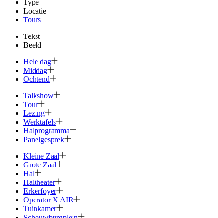
Type
Locatie
Tours
Tekst
Beeld
Hele dag
Middag
Ochtend
Talkshow
Tour
Lezing
Werktafels
Halprogramma
Panelgesprek
Kleine Zaal
Grote Zaal
Hal
Haltheater
Erkerfoyer
Operator X AIR
Tuinkamer
Schouwburg­plein